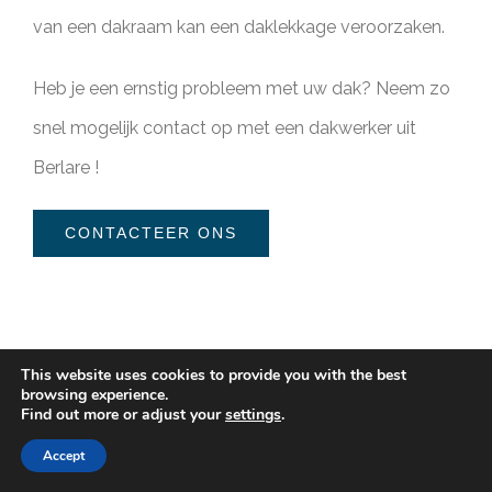
van een dakraam kan een daklekkage veroorzaken.
Heb je een ernstig probleem met uw dak? Neem zo
snel mogelijk contact op met een dakwerker uit
Berlare !
CONTACTEER ONS
This website uses cookies to provide you with the best
browsing experience.
Find out more or adjust your
settings
.
Accept
Dak herstelling (plat dak)