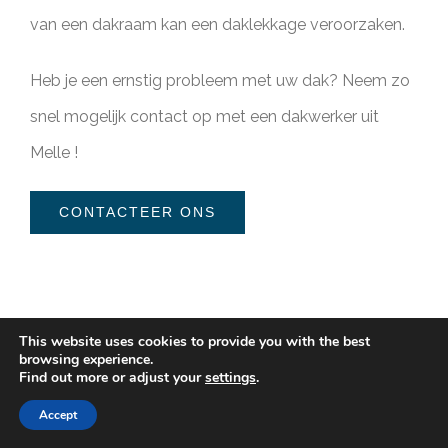
van een dakraam kan een daklekkage veroorzaken.
Heb je een ernstig probleem met uw dak? Neem zo
snel mogelijk contact op met een dakwerker uit
Melle !
CONTACTEER ONS
This website uses cookies to provide you with the best
browsing experience.
Find out more or adjust your
settings
.
Accept
Dak herstelling (plat dak)