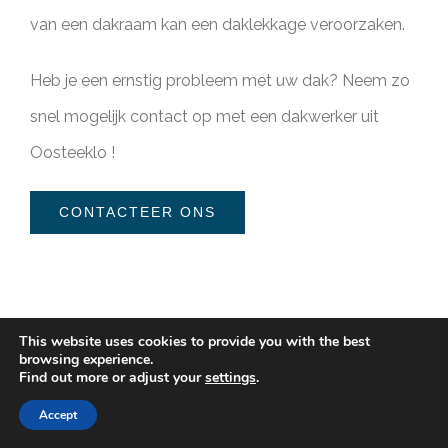
van een dakraam kan een daklekkage veroorzaken.
Heb je een ernstig probleem met uw dak? Neem zo
snel mogelijk contact op met een dakwerker uit
Oosteeklo !
CONTACTEER ONS
This website uses cookies to provide you with the best
browsing experience.
Find out more or adjust your
settings
.
Accept
Dak herstelling (plat dak)