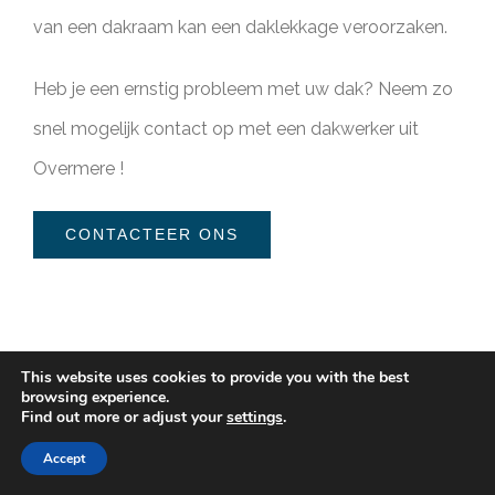
van een dakraam kan een daklekkage veroorzaken.
Heb je een ernstig probleem met uw dak? Neem zo
snel mogelijk contact op met een dakwerker uit
Overmere !
CONTACTEER ONS
This website uses cookies to provide you with the best
browsing experience.
Find out more or adjust your
settings
.
Accept
Dak herstelling (plat dak)