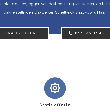
van platte daken, leggen van dakbedekking, zinkwerken op hell
dakherstellingen. Dakwerken Schellynck staat voor u klaar!
GRATIS OFFERTE
0475 46 97 45
Gratis offerte