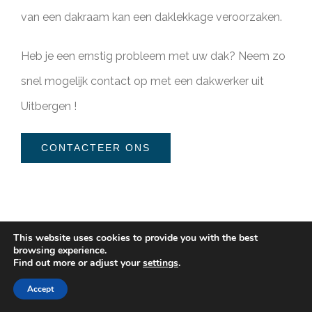
van een dakraam kan een daklekkage veroorzaken.
Heb je een ernstig probleem met uw dak? Neem zo
snel mogelijk contact op met een dakwerker uit
Uitbergen !
CONTACTEER ONS
This website uses cookies to provide you with the best
browsing experience.
Find out more or adjust your
settings
.
Accept
Dak herstelling (plat dak)