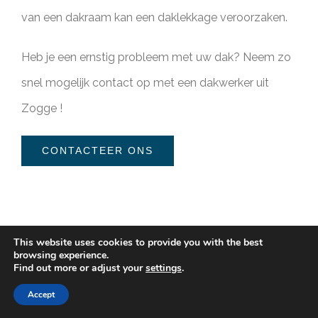
van een dakraam kan een daklekkage veroorzaken.
Heb je een ernstig probleem met uw dak? Neem zo
snel mogelijk contact op met een dakwerker uit
Zogge !
CONTACTEER ONS
This website uses cookies to provide you with the best
browsing experience.
Find out more or adjust your
settings
.
Accept
Dak herstelling (plat dak)