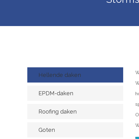
W
Hellende daken
W
EPDM-daken
h
s
Roofing daken
O
W
Goten