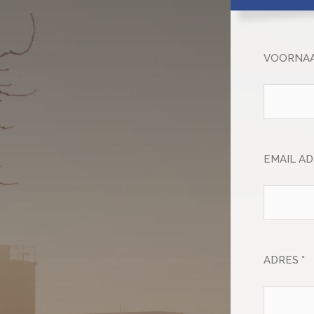
VOORNAA
EMAIL AD
ADRES *